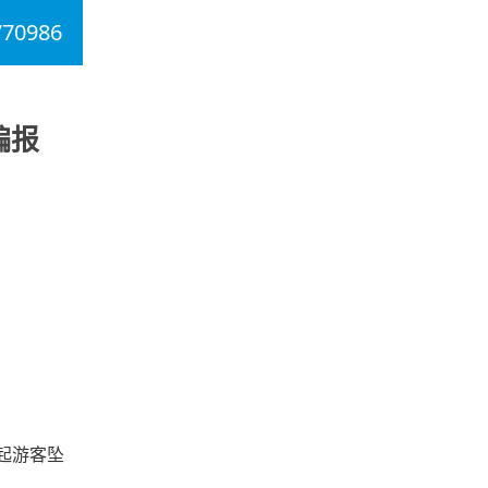
770986
编报
起游客坠