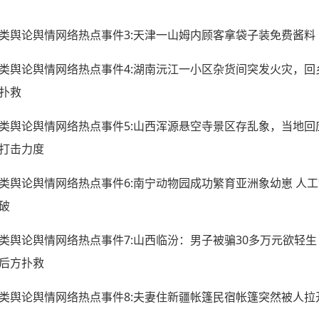
类舆论舆情网络热点事件3:天津一山姆内顾客拿袋子装免费酱料
类舆论舆情网络热点事件4:湖南沅江一小区杂货间突发火灾，回
扑救
类舆论舆情网络热点事件5:山西浑源悬空寺景区存乱象，当地回
打击力度
类舆论舆情网络热点事件6:南宁动物园成功繁育亚洲象幼崽 人
破
类舆论舆情网络热点事件7:山西临汾：男子被骗30多万元欲轻生
后方扑救
类舆论舆情网络热点事件8:夫妻住新疆帐篷民宿帐篷突然被人拉