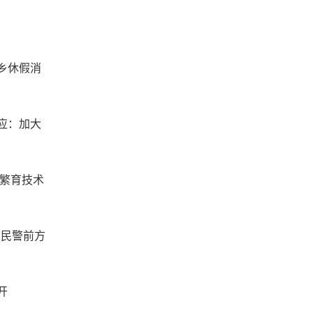
乡休假消
应：加大
工繁育技术
 民警前方
开