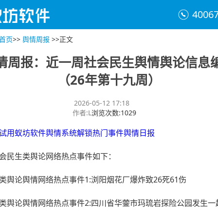
4006
首页
>>
舆情周报
>>
正文
情周报：近一周社会民生舆情舆论信息
（26年第十九周）
2026-05-12 17:18
作者
:
L
浏览次数
:
1029
试用蚁坊软件舆情系统解锁热门事件舆情日报
会民生类舆论网络热点事件如下：
类舆论舆情网络热点事件1:浏阳烟花厂爆炸致26死61伤
类舆论舆情网络热点事件2:四川省华蓥市玛琉岩探险公园‌发生一