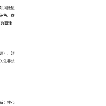
项风险监
销售、虚
频负面话
馈）、短
关注非法
系：核心