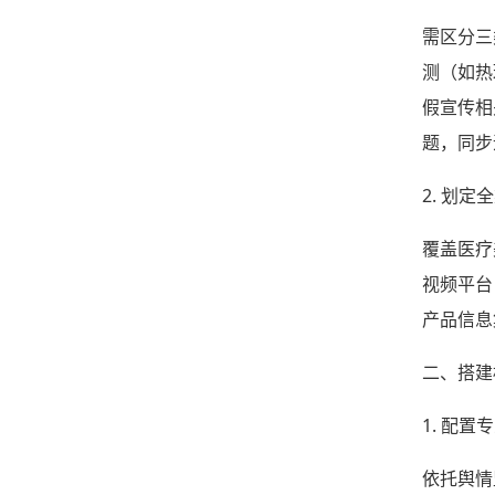
需区分三
测（如热
假宣传相
题，同步
2. 划
覆盖医疗
视频平台
产品信息
二、搭建
1. 配
依托舆情