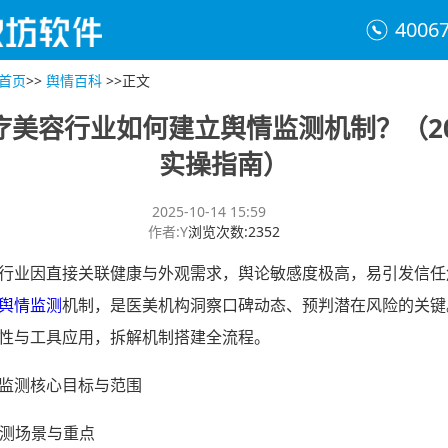
4006
首页
>>
舆情百科
>>
正文
疗美容行业如何建立舆情监测机制？（20
实操指南）
2025-10-14 15:59
作者
:
Y
浏览次数
:
2352
行业因直接关联健康与外观需求，舆论敏感度极高，易引发信任
舆情监测
机制，是医美机构洞察口碑动态、预判潜在风险的关键
性与工具应用，拆解机制搭建全流程。
监测核心目标与范围
确监测场景与重点