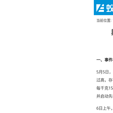
当前位置
:
一、
事件
5月5日
过高，存
每千克1
并启动先
6日上午