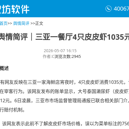
4006
首页
>>
舆情简评
>>
正文
舆情简评｜三亚一餐厅4只皮皮虾1035
2026-05-07 16:15
作者
:
C
浏览次数
:
2945
概述
，有网友反映在三亚一家海鲜店宵夜时，4只皮皮虾消费1035元
在宰客行为。该网友发布的账单显示，大号泰国濑尿虾（皮皮虾
512元。6日凌晨，三亚市市场监督管理局通报已联合相关部门介
行赔付机制。
，该网友表示此前不了解皮皮虾市场价格，误以为菜单标注的75