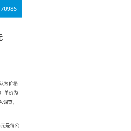
770986
元
，认为价格
）单价为
入调查，
6元是每公