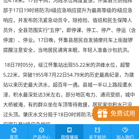
位4.18米。17日午间，河段水位再度复涨，怀集县三防指挥
部于17日19时将防汛Ⅱ级应急响应提升为最高等级的Ⅰ级应急
响应，并发布防汛紧急动员令，除抢险、值班和民生保障人
员外，全县范围实行“五停”，即停课、停工、停产、停运（含
停渡）、停业。17日晚，怀集县居民自发骑摩托车上街敲锣
提醒注意安全，当地居民通宵未眠，年轻人准备沙包抗洪。
18日7时05分，绥江怀集站出现55.22米的洪峰水位，超警
5.22米，突破1955年7月22日54.79米的历史最高纪录，为建
站以来历史最大洪水，超百年一遇。县城一半以上路段遭水
浸，积水最深处达3米左右，部分地区电力、通讯受损，城中
大桥被淹，有的群众坐在车顶等待救援，居民家中积水已没
免费试用
过头顶。肇庆水文分局于18日0时将防汛水文测报Ⅲ级应急响
应提升至Ⅱ级应急响应。
首页
产品中心
舆情播报
关于蚁坊
加入我们