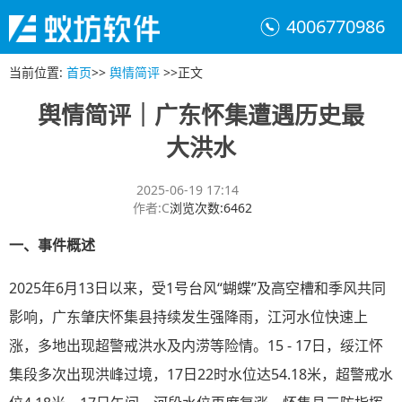
4006770986
当前位置
:
首页
>>
舆情简评
>>
正文
舆情简评｜广东怀集遭遇历史最
大洪水
2025-06-19 17:14
作者
:
C
浏览次数
:
6462
一、
事件概述
2025年6月13日以来，受1号台风“蝴蝶”及高空槽和季风共同
影响，广东肇庆怀集县持续发生强降雨，江河水位快速上
涨，多地出现超警戒洪水及内涝等险情。15 - 17日，绥江怀
集段多次出现洪峰过境，17日22时水位达54.18米，超警戒水