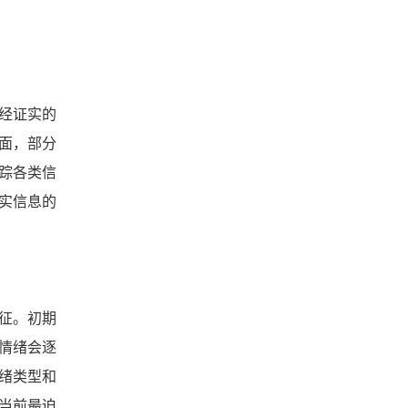
经证实的
面，部分
踪各类信
实信息的
征。初期
情绪会逐
绪类型和
当前最迫