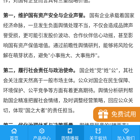
作，对国有企业而言具有三重战略价值。
第一，维护国有资产安全与企业声誉。
国有企业承载着国家
经济命脉，一旦发生负面舆情处理不当，不仅会造成品牌声
誉受损，更可能引发股价波动、合作伙伴信心动摇，甚至影
响国有资产保值增值。通过前瞻性舆情研判，能够将风险化
解在萌芽状态，避免"小事拖大、大事拖炸"。
第二，履行社会责任与政治使命。
国企姓"党"姓"公"，其社
会关注度天然高于一般市场主体。公众对国企在民生保障、
环境保护、公平竞争等方面有着更高期待。舆情分析研判帮
助国企精准把握社会情绪，及时调整经营策略，回应公众关
切，体现"国之大者"的责任担当。
免费试用
第三，优化治理体系与决策质量。
舆情是民意的"晴雨表"、
市场的"风向标"。系统化的舆情分析能够为管理层提供来自
首页
产品中心
舆情播报
关于蚁坊
加入我们