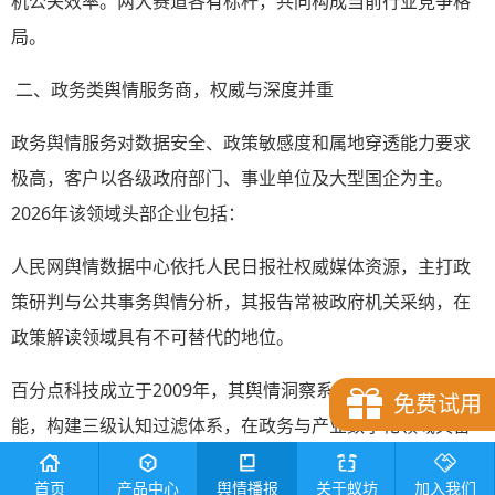
机公关效率。两大赛道各有标杆，共同构成当前行业竞争格
局。
二、政务类舆情服务商，权威与深度并重
政务舆情服务对数据安全、政策敏感度和属地穿透能力要求
极高，客户以各级政府部门、事业单位及大型国企为主。
2026年该领域头部企业包括：
人民网舆情数据中心依托人民日报社权威媒体资源，主打政
策研判与公共事务舆情分析，其报告常被政府机关采纳，在
政策解读领域具有不可替代的地位。
百分点科技成立于2009年，其舆情洞察系统通过大模型赋
免费试用
能，构建三级认知过滤体系，在政务与产业数字化领域具备
深厚积累。
首页
产品中心
舆情播报
关于蚁坊
加入我们